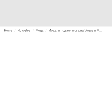
Home
Novostee
Мода
Модели подали в суд на Vogue и Moda Operandi