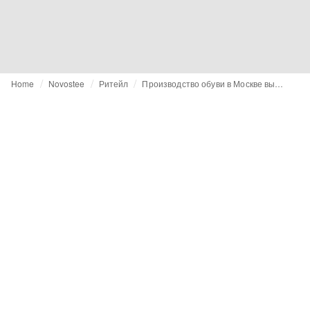
Home
Novostee
Ритейл
Производство обуви в Москве выросло на 58 процентов в I квартале